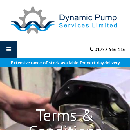
Dynamic
Pumps
-
Terms
&
Conditions
01782 566 116
Extensive range of stock available for next day delivery
Terms &