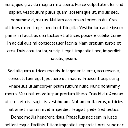
nunc, quis gravida magna mi a libero. Fusce vulputate eleifend
sapien. Vestibulum purus quam, scelerisque ut, mollis sed,
nonummy id, metus. Nullam accumsan lorem in dui. Cras
ultricies mi eu turpis hendrerit fringilla. Vestibulum ante ipsum
primis in faucibus orci luctus et ultrices posuere cubilia Curae;
In ac dui quis mi consectetuer lacinia. Nam pretium turpis et
arcu. Duis arcu tortor, suscipit eget, imperdiet nec, imperdiet
iaculis, ipsum.
Sed aliquam ultrices mauris. Integer ante arcu, accumsan a,
consectetuer eget, posuere ut, mauris. Praesent adipiscing.
Phasellus ullamcorper ipsum rutrum nunc. Nunc nonummy
metus. Vestibulum volutpat pretium libero. Cras id dui. Aenean
ut eros et nisl sagittis vestibulum. Nullam nulla eros, ultricies
sit amet, nonummy id, imperdiet feugiat, pede. Sed lectus.
Donec mollis hendrerit risus. Phasellus nec sem in justo
pellentesque facilisis. Etiam imperdiet imperdiet orci. Nunc nec